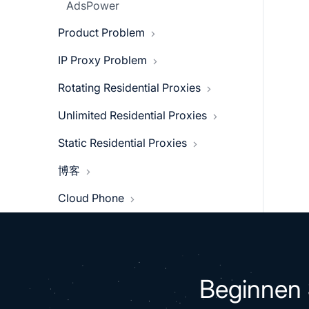
AdsPower
Product Problem
IP Proxy Problem
Unable to log in due to abnormal
Rotating Residential Proxies
Detect IP validity
Is there a port count limit?
Unlimited Residential Proxies
User & Pass Auth
Static Residential Proxies
User & Pass Auth
Select Region
博客
User Auth and Pass Authenticatio
API Authentication
Session Control
Cloud Phone
BitBrowser Configuration Proxies
Response Code
DuoPlus
Risks of Multi-Accounting
AdsPower: Antidetect Browser
Beginnen 
DuoPlus