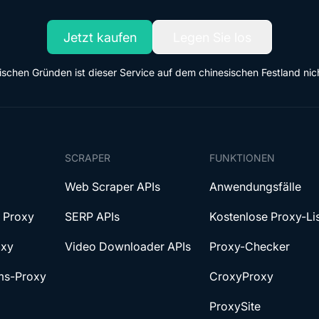
Jetzt kaufen
Legen Sie los
tischen Gründen ist dieser Service auf dem chinesischen Festland nic
SCRAPER
FUNKTIONEN
Web Scraper APIs
Anwendungsfälle
l Proxy
SERP APIs
Kostenlose Proxy-Li
oxy
Video Downloader APIs
Proxy-Checker
ms-Proxy
CroxyProxy
ProxySite