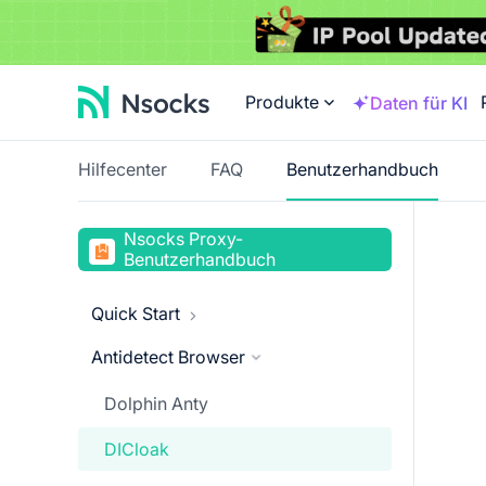
Produkte
Daten für KI
Hilfecenter
FAQ
Benutzerhandbuch
Nsocks Proxy-
Benutzerhandbuch
Quick Start
Antidetect Browser
Purchase Proxy Tutorial
Dolphin Anty
DICloak