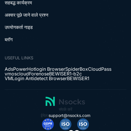
सहबद्ध कार्यक्रम
अक्सर पूछे जाने वाले प्रश्न
उपयोगकर्ता गाइड
ब्लॉग
USEFUL LINKS
AdsPower
Hotlogin Browser
SpiderBox
CloudPass
vmoscloud
Forenose
BEWISER1-b2c
VMLogin Antidetect Browser
BEWISER1
संपर्क करें
ईमेल:
support@nsocks.com