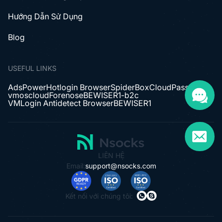
Hướng Dẫn Sử Dụng
Blog
USEFUL LINKS
AdsPower
Hotlogin Browser
SpiderBox
CloudPass
vmoscloud
Forenose
BEWISER1-b2c
VMLogin Antidetect Browser
BEWISER1
LIÊN HỆ
Email:
support@nsocks.com
Kết nối với chúng tôi: