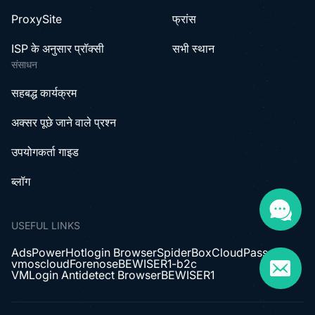
प्रॉक्सी चेकर
जर्मनी
CroxyProxy
भारत
ProxySite
फ्रांस
ISP के अनुसार प्रॉक्सी
सभी स्थान
संसाधन
सहबद्ध कार्यक्रम
अक्सर पूछे जाने वाले प्रश्न
उपयोगकर्ता गाइड
ब्लॉग
USEFUL LINKS
AdsPower
Hotlogin Browser
SpiderBox
CloudPass