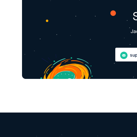
Ja
su