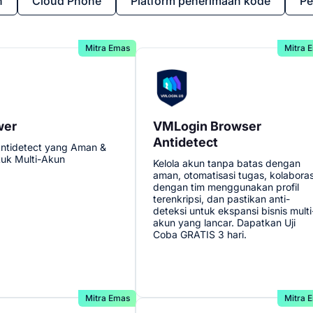
n
Cloud Phone
Platform penerimaan kode
Pe
Mitra Emas
Mitra 
wer
VMLogin Browser
Antidetect
ntidetect yang Aman &
ntuk Multi-Akun
Kelola akun tanpa batas dengan
aman, otomatisasi tugas, kolaboras
dengan tim menggunakan profil
terenkripsi, dan pastikan anti-
deteksi untuk ekspansi bisnis multi
akun yang lancar. Dapatkan Uji
Coba GRATIS 3 hari.
Mitra Emas
Mitra 