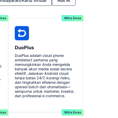
mbayaran/Kartu Virtual
Alat AI
Emas
Mitra Emas
DuoPlus
DuoPlus adalah cloud phone
antidetect pertama yang
memungkinkan Anda mengelola
i
banyak akun media sosial secara
efektif. Jalankan Android cloud
tanpa batas 24/7, kurangi risiko,
-
dan tingkatkan efisiensi dengan
operasi batch dan otomatisasi—
sempurna untuk marketer, kreator,
dan profesional e-commerce.
Emas
Mitra Emas