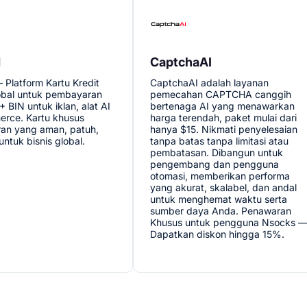
d
CaptchaAI
Platform Kartu Kredit
CaptchaAI adalah layanan
lobal untuk pembayaran
pemecahan CAPTCHA canggih
+ BIN untuk iklan, alat AI
bertenaga AI yang menawarkan
rce. Kartu khusus
harga terendah, paket mulai dari
an yang aman, patuh,
hanya $15. Nikmati penyelesaian
untuk bisnis global.
tanpa batas tanpa limitasi atau
pembatasan. Dibangun untuk
pengembang dan pengguna
otomasi, memberikan performa
yang akurat, skalabel, dan andal
untuk menghemat waktu serta
sumber daya Anda. Penawaran
Khusus untuk pengguna Nsocks 
Dapatkan diskon hingga 15%.