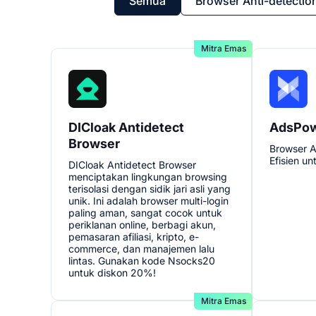
Semua
Browser Anti-detectio
Mitra Emas
DICloak Antidetect
AdsPo
Browser
Browser A
Efisien u
DICloak Antidetect Browser
menciptakan lingkungan browsing
terisolasi dengan sidik jari asli yang
unik. Ini adalah browser multi-login
paling aman, sangat cocok untuk
periklanan online, berbagi akun,
pemasaran afiliasi, kripto, e-
commerce, dan manajemen lalu
lintas. Gunakan kode Nsocks20
untuk diskon 20%!
Mitra Emas