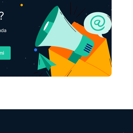
?
nda
mi