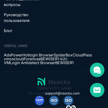
вопросы
Руководство
пользователя
Блог
USEFUL LINKS
AdsPower
Hotlogin Browser
SpiderBox
CloudPass
vmoscloud
Forenose
BEWISER1-b2c
VMLogin Antidetect Browser
BEWISER1
СВЯЗАТЬСЯ С НАМИ
Эл. почта:
support@nsocks.com
Свяжитесь с нами: