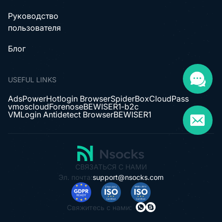
Руководство
пользователя
Блог
USEFUL LINKS
AdsPower
Hotlogin Browser
SpiderBox
CloudPass
vmoscloud
Forenose
BEWISER1-b2c
VMLogin Antidetect Browser
BEWISER1
СВЯЗАТЬСЯ С НАМИ
Эл. почта:
support@nsocks.com
Свяжитесь с нами: