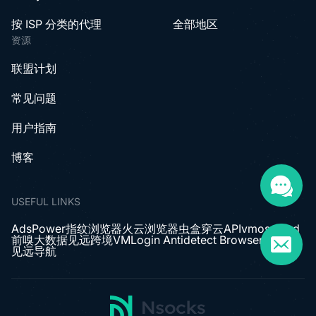
按 ISP 分类的代理
全部地区
资源
联盟计划
常见问题
用户指南
博客
USEFUL LINKS
AdsPower指纹浏览器
火云浏览器
虫盒
穿云API
vmoscloud
前嗅大数据
见远跨境
VMLogin Antidetect Browser
见远导航