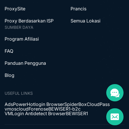
ProxySite
Prancis
Proxy Berdasarkan ISP
Semua Lokasi
SUMBER DAYA
Program Afiliasi
FAQ
Panduan Pengguna
Blog
USEFUL LINKS
AdsPower
Hotlogin Browser
SpiderBox
CloudPass
vmoscloud
Forenose
BEWISER1-b2c
VMLogin Antidetect Browser
BEWISER1