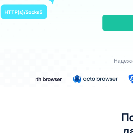
HTTP(s)/Socks5
Надежн
По
д