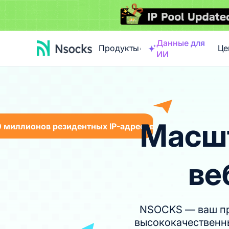
Данные для
Продукты
Це
ИИ
Масшт
0 миллионов резидентных IP-адресов
ве
NSOCKS — ваш пр
высококачественны