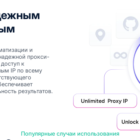
дежным
ным
матизации и
надежной прокси-
 доступ к
ым IP по всему
етствующего
беспечивает
ность результатов.
Популярные случаи использования