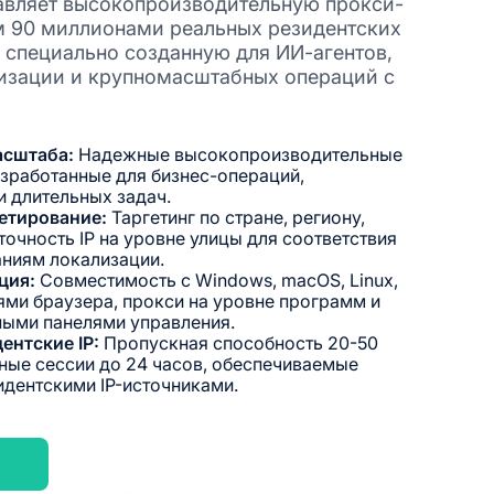
авляет высокопроизводительную прокси-
ем 90 миллионами реальных резидентских
х, специально созданную для ИИ-агентов,
изации и крупномасштабных операций с
асштаба:
Надежные высокопроизводительные
азработанные для бизнес-операций,
и длительных задач.
гетирование:
Таргетинг по стране, региону,
 точность IP на уровне улицы для соответствия
ниям локализации.
ация:
Совместимость с Windows, macOS, Linux,
ями браузера, прокси на уровне программ и
ными панелями управления.
ентские IP:
Пропускная способность 20-50
ьные сессии до 24 часов, обеспечиваемые
дентскими IP-источниками.