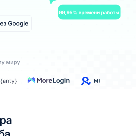
99,95% времени работы
ез Google
му миру
ора
ба