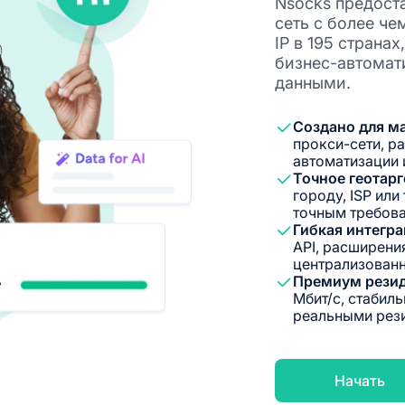
Nsocks предост
сеть с более ч
IP в 195 страна
бизнес-автомат
данными.
Создано для м
прокси-сети, р
автоматизации 
Точное геотар
городу, ISP или
точным требова
Гибкая интегр
API, расширени
централизован
Премиум резид
Мбит/с, стабил
реальными рези
Начать