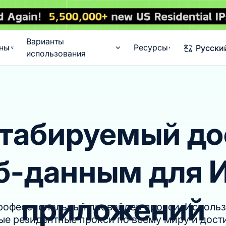
Варианты
ны
Ресурсы
Русски
использования
абируемый до
б-данным для 
приложений
офессиональный провайдер прокси. Использ
е резидентные прокси по всему миру и дости