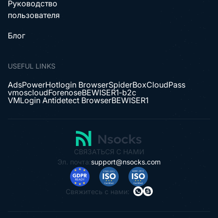
Руководство
пользователя
Блог
USEFUL LINKS
AdsPower
Hotlogin Browser
SpiderBox
CloudPass
vmoscloud
Forenose
BEWISER1-b2c
VMLogin Antidetect Browser
BEWISER1
СВЯЗАТЬСЯ С НАМИ
Эл. почта:
support@nsocks.com
Свяжитесь с нами: