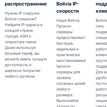
распространение
Bolivia IP-
под
скорости
клие
Нужны IP снаружи
Bolivia слишком?
Наши Bolivia
Boliv
Найдите IP-адреса в
Прокси-
сеть
каждой стране,
серверы
подд
городе, ASN и
предоставляют
спец
операторе связи.
быстрые,
мене
Даже используя
надежные и
работ
базовый тариф, вы
практически
клиен
можете иметь лучшую
неостановимые
кругл
доступность и
прокси-
подде
широкое покрытие
серверы для
Для в
любого региона.
захвата
удобс
сложных целей
посто
любого
работ
размера.
расш
Выполняйте
наших
задачи по
связи