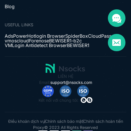
Blog
USEFUL LINKS
AdsPower
Hotlogin Browser
SpiderBox
CloudPass
vmoscloud
Forenose
BEWISER1-b2c
VMLogin Antidetect Browser
BEWISER1
LIÊN HỆ
Email:
support@nsocks.com
Kết nối với chúng tôi:
Điều khoản dịch vụ
Chính sách bảo mật
Chính sách hoàn tiền
Proxy© 2023 All Rights Reserved