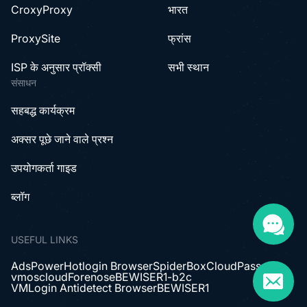
CroxyProxy
भारत
ProxySite
फ्रांस
ISP के अनुसार प्रॉक्सी
सभी स्थान
संसाधन
सहबद्ध कार्यक्रम
अक्सर पूछे जाने वाले प्रश्न
उपयोगकर्ता गाइड
ब्लॉग
USEFUL LINKS
AdsPower
Hotlogin Browser
SpiderBox
CloudPass
vmoscloud
Forenose
BEWISER1-b2c
VMLogin Antidetect Browser
BEWISER1