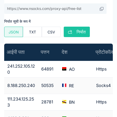
निर्यात सूची के रूप में
निर्यात
JSON
TXT
CSV
आईपी ​​पता
पत्तन
देश
प्रोटोकॉल
241.252.105.12
64891
Https
AO
0
8.188.250.240
50535
Socks4
RE
111.234.125.25
28781
Https
BN
3