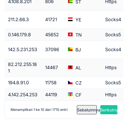
4.108.8.201
806
Https
ST
211.2.66.3
41721
Socks4
YE
0.146.179.8
45652
Socks5
TN
142.5.231.253
37096
Socks4
BJ
82.212.255.18
14467
Https
AL
1
194.8.91.0
11758
Socks5
CZ
4.142.254.253
44119
Https
CF
Sebelumnya
Berikutnya
Menampilkan 1 ke 10 dari 1710 entri