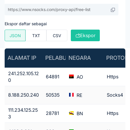
Ekspor daftar sebagai
Ekspor
JSON
TXT
CSV
ALAMAT IP
PELABUHAN
NEGARA
PROTOK
241.252.105.12
64891
Https
AO
0
8.188.250.240
50535
Socks4
RE
111.234.125.25
28781
Https
BN
3