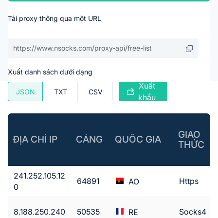
Tải proxy thông qua một URL
Xuất danh sách dưới dạng
Xuất
JSON
TXT
CSV
khẩu
GIAO
ĐỊA CHỈ IP
CẢNG
QUỐC GIA
THỨC
241.252.105.12
64891
Https
AO
0
8.188.250.240
50535
Socks4
RE