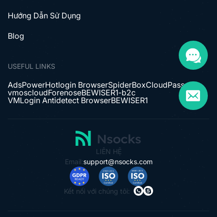
Hướng Dẫn Sử Dụng
Blog
USEFUL LINKS
AdsPower
Hotlogin Browser
SpiderBox
CloudPass
vmoscloud
Forenose
BEWISER1-b2c
VMLogin Antidetect Browser
BEWISER1
LIÊN HỆ
Email:
support@nsocks.com
Kết nối với chúng tôi: