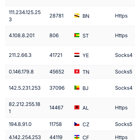
111.234.125.25
28781
Https
BN
3
4.108.8.201
806
Https
ST
211.2.66.3
41721
Socks4
YE
0.146.179.8
45652
Socks5
TN
142.5.231.253
37096
Socks4
BJ
82.212.255.18
14467
Https
AL
1
194.8.91.0
11758
Socks5
CZ
4.142.254.253
44119
Https
CF