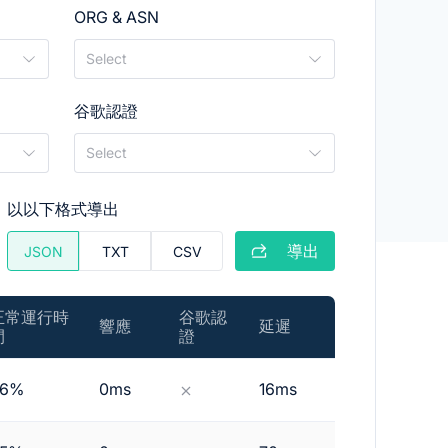
ORG & ASN
Select
谷歌認證
Select
以以下格式導出
導出
JSON
TXT
CSV
正常運行時
谷歌認
更新時
響應
延遲
間
證
間
36%
0ms
16ms
0sec