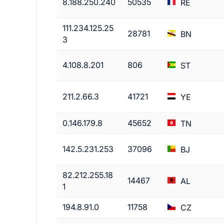
8.188.250.240
50535
RE
111.234.125.25
28781
BN
3
4.108.8.201
806
ST
211.2.66.3
41721
YE
0.146.179.8
45652
TN
142.5.231.253
37096
BJ
82.212.255.18
14467
AL
1
194.8.91.0
11758
CZ