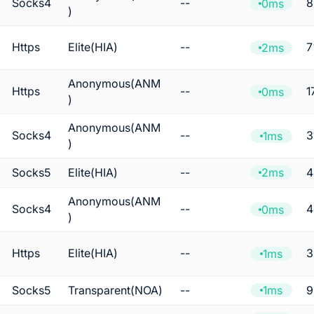
Socks4
--
0ms
)
Https
Elite(HIA)
--
2ms
Anonymous(ANM
Https
--
1
0ms
)
Anonymous(ANM
Socks4
--
3
1ms
)
2ms
Socks5
Elite(HIA)
--
Anonymous(ANM
Socks4
--
0ms
)
Https
Elite(HIA)
--
1ms
1ms
Socks5
Transparent(NOA)
--