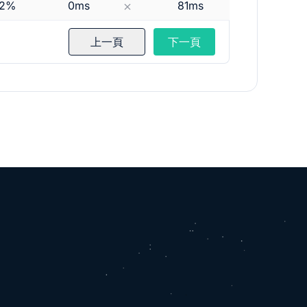
72%
0ms
81ms
0sec
上一頁
下一頁