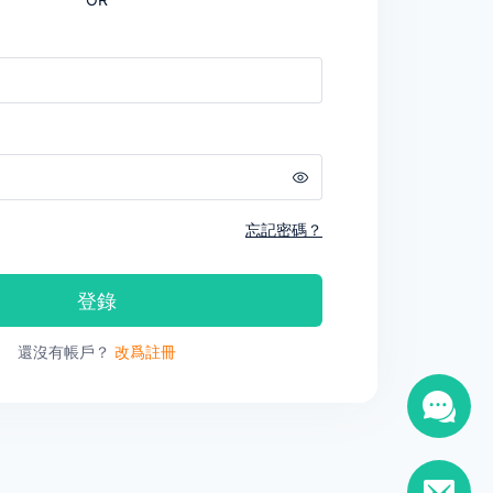
忘記密碼？
登錄
還沒有帳戶？
改爲註冊