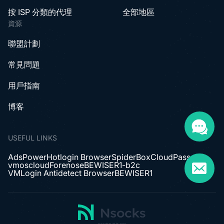
按 ISP 分類的代理
全部地區
資源
聯盟計劃
常見問題
用戶指南
博客
USEFUL LINKS
AdsPower
Hotlogin Browser
SpiderBox
CloudPass
vmoscloud
Forenose
BEWISER1-b2c
VMLogin Antidetect Browser
BEWISER1