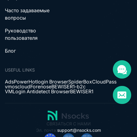
Часто задаваемые
вопросы
Руководство
пользователя
Блог
USEFUL LINKS
AdsPower
Hotlogin Browser
SpiderBox
CloudPass
vmoscloud
Forenose
BEWISER1-b2c
VMLogin Antidetect Browser
BEWISER1
СВЯЗАТЬСЯ С НАМИ
Эл. почта:
support@nsocks.com