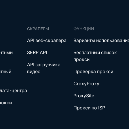
СКРАПЕРЫ
ФУНКЦИИ
API веб-скрапера
Варианты использовани
нтный
SERP API
Бесплатный список
прокси
API загрузчика
нтный
видео
Проверка прокси
CroxyProxy
дата-центра
ProxySite
рокси
Прокси по ISP