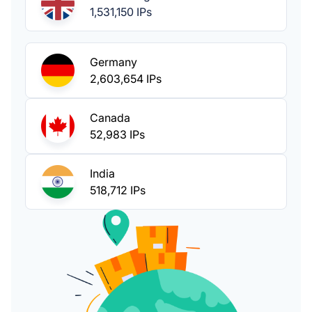
1,531,150 IPs
Germany
2,603,654 IPs
Canada
52,983 IPs
India
518,712 IPs