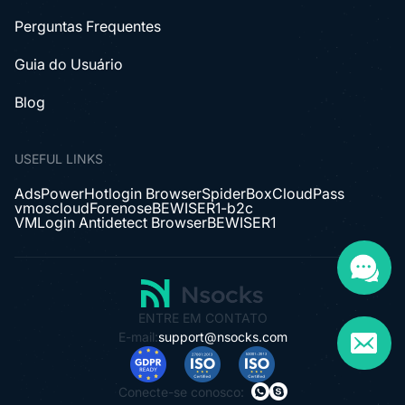
Perguntas Frequentes
Guia do Usuário
Blog
USEFUL LINKS
AdsPower
Hotlogin Browser
SpiderBox
CloudPass
vmoscloud
Forenose
BEWISER1-b2c
VMLogin Antidetect Browser
BEWISER1
ENTRE EM CONTATO
E-mail:
support@nsocks.com
Conecte-se conosco: