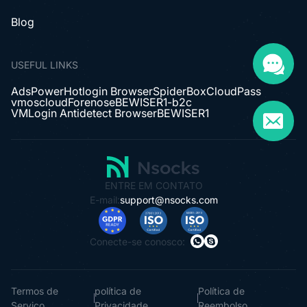
Blog
USEFUL LINKS
AdsPower
Hotlogin Browser
SpiderBox
CloudPass
vmoscloud
Forenose
BEWISER1-b2c
VMLogin Antidetect Browser
BEWISER1
ENTRE EM CONTATO
E-mail:
support@nsocks.com
Conecte-se conosco:
Termos de
política de
Política de
Serviço
Privacidade
Reembolso