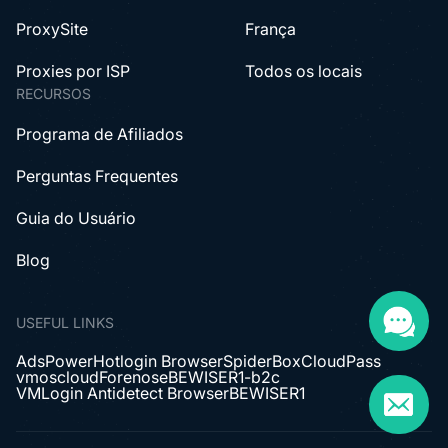
ProxySite
França
Proxies por ISP
Todos os locais
RECURSOS
Programa de Afiliados
Perguntas Frequentes
Guia do Usuário
Blog
USEFUL LINKS
AdsPower
Hotlogin Browser
SpiderBox
CloudPass
vmoscloud
Forenose
BEWISER1-b2c
VMLogin Antidetect Browser
BEWISER1