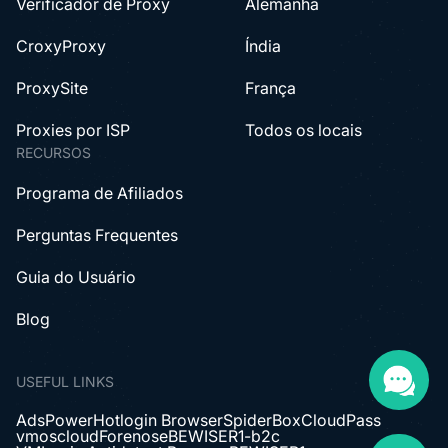
Verificador de Proxy
Alemanha
CroxyProxy
Índia
ProxySite
França
Proxies por ISP
Todos os locais
RECURSOS
Programa de Afiliados
Perguntas Frequentes
Guia do Usuário
Blog
USEFUL LINKS
AdsPower
Hotlogin Browser
SpiderBox
CloudPass
vmoscloud
Forenose
BEWISER1-b2c