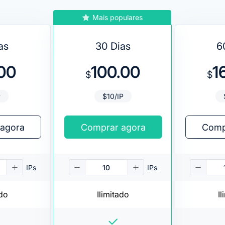
Mais populares
as
30 Dias
6
00
100.00
1
$
$
P
$10/IP
agora
Comprar agora
Comp
IPs
IPs
ado
Ilimitado
Il