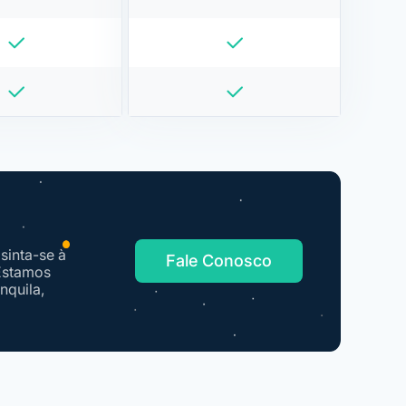
sinta-se à
Fale Conosco
 Estamos
nquila,