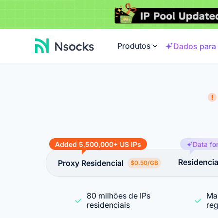
Produtos
Dados para 
Added 5,500,000+ US IPs
Data fo
Residencial
Proxy Residencial
$0.50/GB
80 milhões de IPs
Mai
residenciais
re