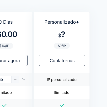
0 Dias
Personalizado+
60.00
?
$
$16/IP
$?/IP
rar agora
Contate-nos
IP personalizado
IPs
imitado
Ilimitado