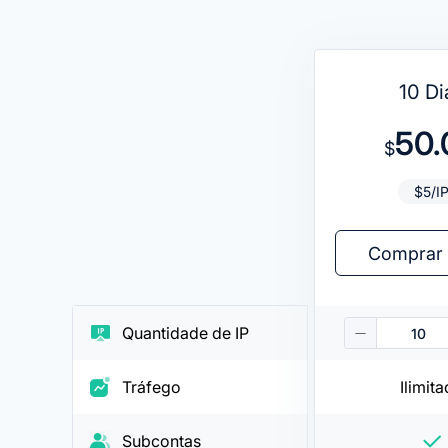
10 Di
50.
$
$5/I
Comprar 
Quantidade de IP
Tráfego
Ilimit
Subcontas