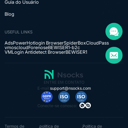
Guia do Usuário
Blog
USEFUL LINKS
AdsPower
Hotlogin Browser
SpiderBox
CloudPass
vmoscloud
Forenose
BEWISER1-b2c
VMLogin Antidetect Browser
BEWISER1
ENTRE EM CONTATO
E-mail:
support@nsocks.com
Conecte-se conosco:
Termos de
política de
Política de