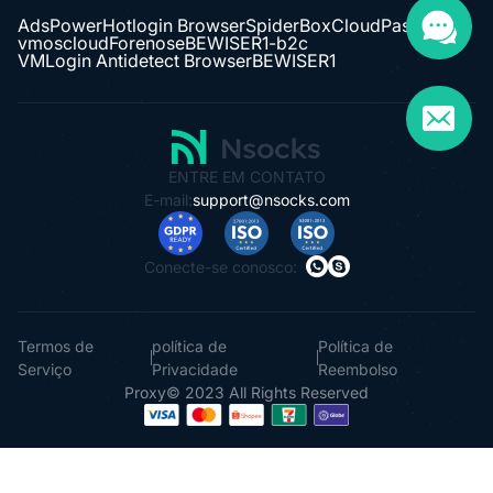
Blog
USEFUL LINKS
AdsPower
Hotlogin Browser
SpiderBox
CloudPass
vmoscloud
Forenose
BEWISER1-b2c
VMLogin Antidetect Browser
BEWISER1
ENTRE EM CONTATO
E-mail:
support@nsocks.com
Conecte-se conosco:
Termos de
política de
Política de
Serviço
Privacidade
Reembolso